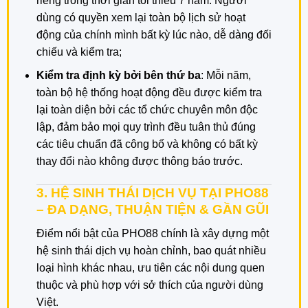
riêng trong thời gian tối thiểu 7 năm. Người
dùng có quyền xem lại toàn bộ lịch sử hoạt
động của chính mình bất kỳ lúc nào, dễ dàng đối
chiếu và kiểm tra;
Kiểm tra định kỳ bởi bên thứ ba
: Mỗi năm,
toàn bộ hệ thống hoạt động đều được kiểm tra
lại toàn diện bởi các tổ chức chuyên môn độc
lập, đảm bảo mọi quy trình đều tuân thủ đúng
các tiêu chuẩn đã công bố và không có bất kỳ
thay đổi nào không được thông báo trước.
3. HỆ SINH THÁI DỊCH VỤ TẠI PHO88
– ĐA DẠNG, THUẬN TIỆN & GẦN GŨI
Điểm nổi bật của PHO88 chính là xây dựng một
hệ sinh thái dịch vụ hoàn chỉnh, bao quát nhiều
loại hình khác nhau, ưu tiên các nội dung quen
thuộc và phù hợp với sở thích của người dùng
Việt.