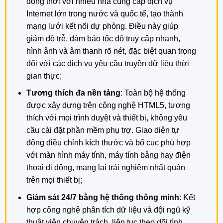
đồng thời với nhiều nhà cung cấp dịch vụ
Internet lớn trong nước và quốc tế, tạo thành
mạng lưới kết nối dự phòng. Điều này giúp
giảm độ trễ, đảm bảo tốc độ truy cập nhanh,
hình ảnh và âm thanh rõ nét, đặc biệt quan trọng
đối với các dịch vụ yêu cầu truyền dữ liệu thời
gian thực;
Tương thích đa nền tảng
: Toàn bộ hệ thống
được xây dựng trên công nghệ HTML5, tương
thích với mọi trình duyệt và thiết bị, không yêu
cầu cài đặt phần mềm phụ trợ. Giao diện tự
động điều chỉnh kích thước và bố cục phù hợp
với màn hình máy tính, máy tính bảng hay điện
thoại di động, mang lại trải nghiệm nhất quán
trên mọi thiết bị;
Giám sát 24/7 bằng hệ thống thông minh
: Kết
hợp công nghệ phân tích dữ liệu và đội ngũ kỹ
thuật viên chuyên trách, liên tục theo dõi tình