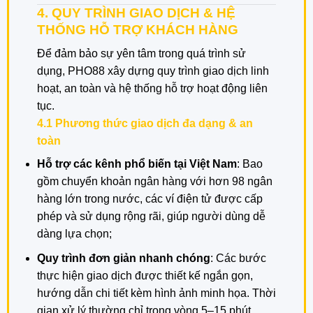
4. QUY TRÌNH GIAO DỊCH & HỆ
THỐNG HỖ TRỢ KHÁCH HÀNG
Để đảm bảo sự yên tâm trong quá trình sử
dụng, PHO88 xây dựng quy trình giao dịch linh
hoạt, an toàn và hệ thống hỗ trợ hoạt động liên
tục.
4.1 Phương thức giao dịch đa dạng & an
toàn
Hỗ trợ các kênh phổ biến tại Việt Nam
: Bao
gồm chuyển khoản ngân hàng với hơn 98 ngân
hàng lớn trong nước, các ví điện tử được cấp
phép và sử dụng rộng rãi, giúp người dùng dễ
dàng lựa chọn;
Quy trình đơn giản nhanh chóng
: Các bước
thực hiện giao dịch được thiết kế ngắn gọn,
hướng dẫn chi tiết kèm hình ảnh minh họa. Thời
gian xử lý thường chỉ trong vòng 5–15 phút,