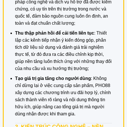
pháp công nghệ và dịch vụ hỗ trợ đã được kiểm
chứng, có uy tín trên thị trường trong nước và
quốc tế, đảm bảo nguồn cung luôn ổn định, an
toàn và đạt chuẩn chất lượng;
Thu thập phản hồi để cải tiến liên tục
: Thiết
lập các kênh tiếp nhận ý kiến đóng góp, phân
tích dữ liệu sử dụng và đánh giá trải nghiệm
thực tế, từ đó đưa ra các điều chỉnh kịp thời,
giúp nền tảng luôn thích ứng với những thay đổi
của nhu cầu và xu hướng thị trường;
Tạo giá trị gia tăng cho người dùng
: Không
chỉ dừng lại ở việc cung cấp sản phẩm, PHO88
xây dựng các chương trình ưu đãi hợp lý, chính
sách thành viên rõ ràng và nội dung thông tin
hữu ích, giúp nâng cao tổng giá trị mà người
dùng nhận được khi tham gia.
2. KIẾN TRÚC CÔNG NGHỆ – NỀN