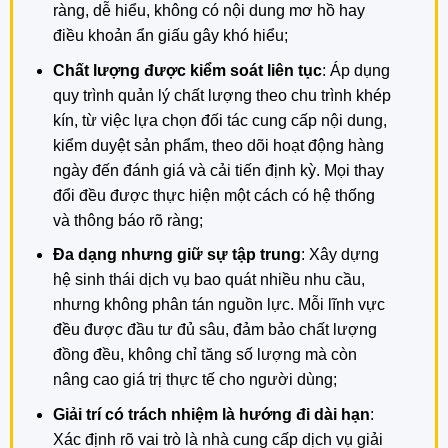
ràng, dễ hiểu, không có nội dung mơ hồ hay
điều khoản ẩn giấu gây khó hiểu;
Chất lượng được kiểm soát liên tục
: Áp dụng
quy trình quản lý chất lượng theo chu trình khép
kín, từ việc lựa chọn đối tác cung cấp nội dung,
kiểm duyệt sản phẩm, theo dõi hoạt động hàng
ngày đến đánh giá và cải tiến định kỳ. Mọi thay
đổi đều được thực hiện một cách có hệ thống
và thông báo rõ ràng;
Đa dạng nhưng giữ sự tập trung
: Xây dựng
hệ sinh thái dịch vụ bao quát nhiều nhu cầu,
nhưng không phân tán nguồn lực. Mỗi lĩnh vực
đều được đầu tư đủ sâu, đảm bảo chất lượng
đồng đều, không chỉ tăng số lượng mà còn
nâng cao giá trị thực tế cho người dùng;
Giải trí có trách nhiệm là hướng đi dài hạn
:
Xác định rõ vai trò là nhà cung cấp dịch vụ giải