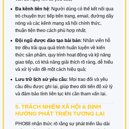
Đa kênh liên hệ
: Người dùng có thể kết nối qua
trò chuyện trực tiếp trên trang, email, đường dây
nóng và các kênh mạng xã hội chính thức,
thuận tiện theo cách phù hợp nhất;
Đội ngũ được đào tạo bài bản
: Nhân viên hỗ
trợ đều trải qua quá trình huấn luyện về kiến
thức sản phẩm, quy trình hoạt động và kỹ năng
giao tiếp, có khả năng giải thích rõ ràng, dễ hiểu
và xử lý vấn đề một cách hiệu quả;
Lưu trữ lịch sử yêu cầu
: Mọi trao đổi và yêu
cầu đều được ghi lại, giúp theo dõi tiến độ xử lý
và đảm bảo tính liên tục khi cần tham vấn lại.
5. TRÁCH NHIỆM XÃ HỘI & ĐỊNH
HƯỚNG PHÁT TRIỂN TƯƠNG LAI
PHO88 nhận thức rõ rằng sự phát triển lâu dài