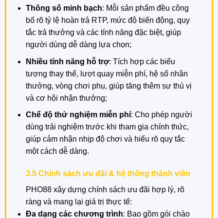
Thông số minh bạch
: Mỗi sản phẩm đều công
bố rõ tỷ lệ hoàn trả RTP, mức độ biến động, quy
tắc trả thưởng và các tính năng đặc biệt, giúp
người dùng dễ dàng lựa chọn;
Nhiều tính năng hỗ trợ
: Tích hợp các biểu
tượng thay thế, lượt quay miễn phí, hệ số nhân
thưởng, vòng chơi phụ, giúp tăng thêm sự thú vị
và cơ hội nhận thưởng;
Chế độ thử nghiệm miễn phí
: Cho phép người
dùng trải nghiệm trước khi tham gia chính thức,
giúp cảm nhận nhịp độ chơi và hiểu rõ quy tắc
một cách dễ dàng.
3.5 Chính sách ưu đãi & hệ thống thành viên
PHO88 xây dựng chính sách ưu đãi hợp lý, rõ
ràng và mang lại giá trị thực tế:
Đa dạng các chương trình
: Bao gồm gói chào