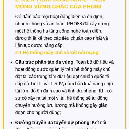
MÓNG VỮNG CHẮC CỦA PHO88
Để đảm bảo mọi hoạt động diễn ra ổn định,
nhanh chóng và an toàn, PHO88 đã xây dựng
một hệ thống hạ tầng công nghệ toàn diện,
được thiết kế theo các tiêu chuẩn cao nhất và
liên tục được nâng cấp.
2.1 Hệ thống máy chủ và kết nối mạng
Cấu trúc phân tán đa vùng
: Toàn bộ dữ liệu và
hoạt động được quản lý trên hệ thống máy chủ
đặt tại các trung tâm dữ liệu đạt chuẩn quốc tế
cấp độ Tier III và Tier IV, đảm bảo khả năng chịu
tải lớn, độ ổn định cao và tính dự phòng. Khi có
sự cố xảy ra tại một vị trí, hệ thống sẽ tự động
chuyển hướng lưu lượng mà không gây gián
đoạn cho người dùng;
Đường truyền đa tuyến dự phòng
: Kết nối