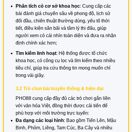
Phân tích có cơ sở khoa học
: Cung cấp các
bài đánh giá chuyên sâu về phong độ, lịch sử
đối đầu, chiến thuật thường dùng, yếu tố thời
tiết, điều kiện sân bãi và tâm lý thi đấu, giúp
người xem có cái nhìn toàn diện và đưa ra nhận
định chính xác hơn;
Tìm kiếm linh hoạt
: Hệ thống được tổ chức
khoa học, có công cụ lọc và tìm kiếm theo nhiều
tiêu chí, giúp tra cứu thông tin mong muốn chỉ
trong vài giây.
3.2 Trò chơi bài truyền thống & hiện đại
PHO88 cung cấp đầy đủ các trò chơi gắn liền
với văn hóa Việt, đồng thời được cải tiến để
phù hợp với môi trường trực tuyến:
Đa dạng các loại hình
: Bao gồm Tiến Lên, Mậu
Binh, Phỏm, Liêng, Tam Cúc, Ba Cây và nhiều