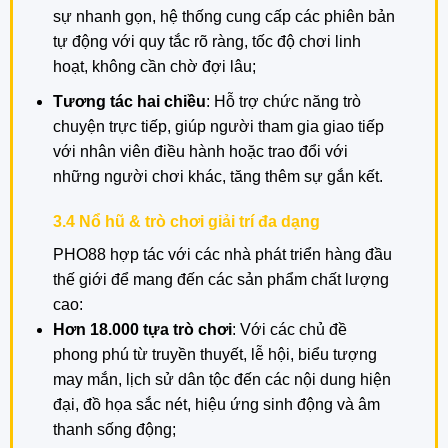
sự nhanh gọn, hệ thống cung cấp các phiên bản
tự động với quy tắc rõ ràng, tốc độ chơi linh
hoạt, không cần chờ đợi lâu;
Tương tác hai chiều
: Hỗ trợ chức năng trò
chuyện trực tiếp, giúp người tham gia giao tiếp
với nhân viên điều hành hoặc trao đổi với
những người chơi khác, tăng thêm sự gắn kết.
3.4 Nổ hũ & trò chơi giải trí đa dạng
PHO88 hợp tác với các nhà phát triển hàng đầu
thế giới để mang đến các sản phẩm chất lượng
cao:
Hơn 18.000 tựa trò chơi
: Với các chủ đề
phong phú từ truyền thuyết, lễ hội, biểu tượng
may mắn, lịch sử dân tộc đến các nội dung hiện
đại, đồ họa sắc nét, hiệu ứng sinh động và âm
thanh sống động;