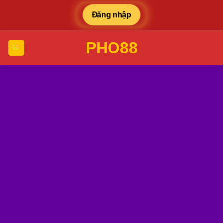
Đăng nhập
PHO88