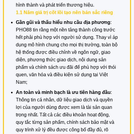
hình thành và phát triển thương hiệu.
1.1 Năm giá trị cốt lõi tạo nên bản sắc riêng
Gần gũi và thấu hiểu nhu cầu địa phương
:
PHO88 tin rằng một nền tảng thành công trước
hết phải phù hợp với người sử dụng. Thay vì áp
dụng mô hình chung cho mọi thị trường, toàn bộ
hệ thống được điều chỉnh về ngôn ngữ, giao
diện, phương thức giao dịch, nội dung sản
phẩm và chính sách ưu đãi để phù hợp với thói
quen, văn hóa và điều kiện sử dụng tại Việt
Nam;
An toàn và minh bạch là ưu tiên hàng đầu
:
Thông tin cá nhân, dữ liệu giao dịch và quyền
lợi của người dùng được xem là tài sản quan
trọng nhất. Tất cả các điều khoản hoạt động,
quy tắc từng sản phẩm, chính sách bảo mật và
quy trình xử lý đều được công bố đầy đủ, rõ