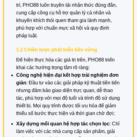
trí, PHO88 luôn truyền tải nhận thức đúng đắn,
cung cấp công cụ hỗ trợ quản lý cá nhân và
khuyến khích thói quen tham gia lành mạnh,
phù hợp với chuẩn mực xã hội và quy định
pháp luật.
1.2 Chiến lược phát triển bền vững
Để hiện thực hóa các giá trị trên, PHO88 triển
khai các hướng trọng tâm rõ ràng:
Công nghệ hiện đại kết hợp trải nghiệm đơn
giản
: Đầu tư vào các giải pháp kỹ thuật tiên tiến
nhưng đảm bảo giao diện trực quan, dễ thao
tác, phù hợp với mọi độ tuổi và trình độ sử dụng
thiết bị. Mọi quy trình được tối ưu hóa để giảm
thiểu số bước thực hiện và thời gian chờ đợi;
Xây dựng mối quan hệ hợp tác chọn lọc
: Chỉ
làm việc với các nhà cung cấp sản phẩm, giải